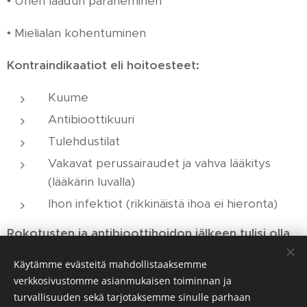
• Unen laadun paraneminen
• Mielialan kohentuminen
Kontraindikaatiot eli hoitoesteet:
Kuume
Antibioottikuuri
Tulehdustilat
Vakavat perussairaudet ja vahva lääkitys
(lääkärin luvalla)
Ihon infektiot (rikkinäistä ihoa ei hieronta)
Rokotusten ja antibioottihoidon jälkeen tulisi olla
kaksi viikkoa väliä ennen hierontaa!
Käytämme evästeitä mahdollistaaksemme
verkkosivustomme asianmukaisen toiminnan ja
turvallisuuden sekä tarjotaksemme sinulle parhaan